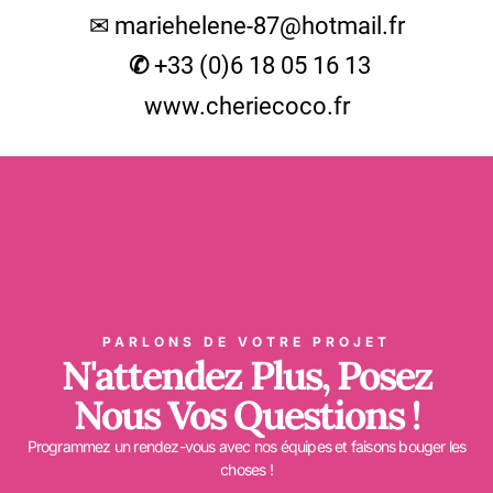
✉ mariehelene-87@hotmail.fr
✆
+33 (0)6 18 05 16 13
www.cheriecoco.fr
PARLONS DE VOTRE PROJET
N'attendez Plus, Posez
Nous Vos Questions !
Programmez un rendez-vous avec nos équipes et faisons bouger les
choses !