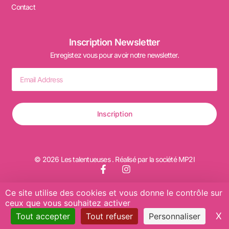
Contact
Inscription Newsletter
Enregistez vous pour avoir notre newsletter.
Inscription
© 2026 Les talentueuses . Réalisé par la société MP2I
Ce site utilise des cookies et vous donne le contrôle sur
ceux que vous souhaitez activer
Mentions légales
X
M
Tout accepter
Tout refuser
Personnaliser